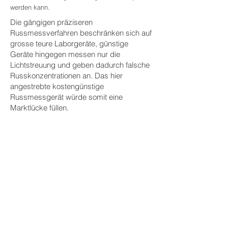
werden kann.
Die gängigen präziseren
Russmessverfahren beschränken sich auf
grosse teure Laborgeräte, günstige
Geräte hingegen messen nur die
Lichtstreuung und geben dadurch falsche
Russkonzentrationen an. Das hier
angestrebte kostengünstige
Russmessgerät würde somit eine
Marktlücke füllen.
PROJEKTFAKTEN
BETEILIGTE
HOCHSCHULEN
Hochschule für Technik
FHNW