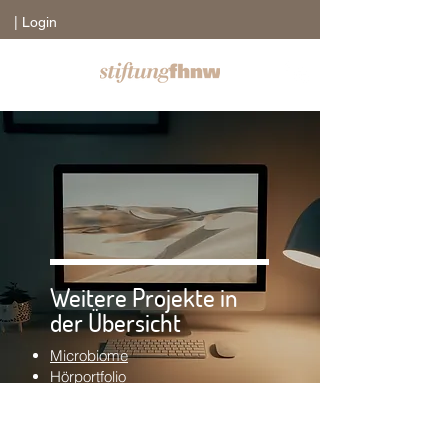
| Login
Weitere Projekte in
der Übersicht
Microbiome
Hörportfolio
RoSA
Technischer Blueprint