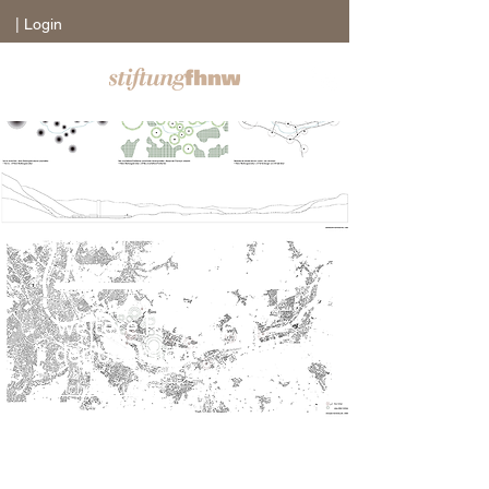
| Login
Weitere Projekte in
der Übersicht
Sichere Zukunft
Eye-Tracking Videos
Ressourcenorientierte
Selbsteinschätzung
Polypharmazie-Test